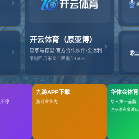
网站首页
404页面
404
对不起，没有找到相关页面
您可以点击以下按钮返回主页面
返回主页面