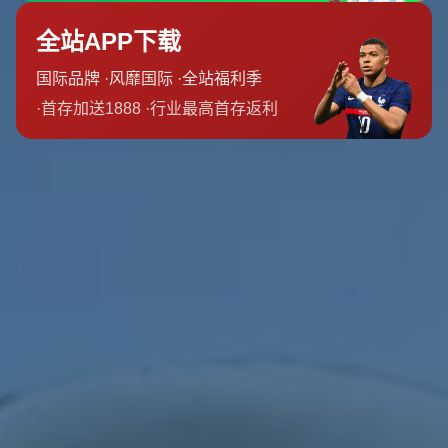
限，雙方每次在歐冠淘汰賽交鋒，幾乎都會被解讀為「傳統與創新
的對決」。這種對立並不簡單是風格差異，而是足球文化與價值觀
的相互試探：皇馬相信關鍵時刻的巨星決斷與比賽氣場，曼城則堅
持用系統運行與集體秩序來消除偶然性，兩種路徑都通向巔峰，卻
也一次次在歐冠賽場的狹路中正面相撞。
回顧近幾年的歐冠經典對決案例，可以更容易理解為何球迷常說
「皇馬曼城冤家路窄」。在那幾回合的淘汰賽中，曼城往往在數據
層面占據主動，控球率、射門次數、xG值都壓制對手，卻在某些關
鍵瞬間被皇馬的情緒爆發與比賽閱讀能力反殺。皇馬似乎擅長在絕
境中找到一絲縫隙，用幾分鐘的瘋狂改寫整個回合的命運；而曼城
則在長時間的掌控中不斷積累優勢，試圖用節奏與耐心一點點掏空
對手的防線。這種場景反覆出現，讓雙方球迷都產生了複雜的心
理：曼城擔心「又會被皇馬逆轉」，皇馬則提醒自己「不能一直依
賴奇蹟」。冤家路窄，不只是再次遇上老對手，更是一種在心理層
面反覆加深的集體記憶。