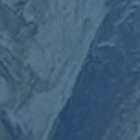
若把幾次經典交鋒當作案例來分析，可以發現一條耐人尋味的線索
那就是細節決定命運與形象。當曼城在某些夜晚佔據壓倒性優勢卻
無法在比分上徹底殺死對手時，皇馬往往只需要一次成功的傳中、
一次禁區內的機敏補射，就能讓比賽風向瞬間反轉；而當曼城終於
在某個賽季實現自我突破時，人們又會發現，是他們在最後時刻不
再給對手機會，用近乎冷酷的控球與犯錯率管理，壓縮了一切「奇
蹟空間」。在這樣的背景下，「皇馬曼城冤家路窄」也就不僅是情
緒化的感慨，而是一種對高水平對決中細節權重的再認識。雙方在
關鍵時刻的每一個選擇，既在塑造這個時代的比賽記憶，也在反向
重塑外界對他們的標籤。
展望未來，只要皇馬與曼城仍然保持在各自聯賽的頂尖水準，只要
兩隊在歐冠賽場上依舊是爭冠熱門，「冤家路窄」這種敘事就幾乎
不可能消失。新一代的球員會接替老一代的名將，但皇馬的歐冠基
因與曼城的戰術極致追求仍會延續。或許有一天，當我們回顧這段
時期的歐洲足球史時，「皇馬曼城冤家路窄」會被視為一個標誌性
的關鍵詞，它概括的不只是兩家俱樂部的數次淘汰賽相遇，更是一
整個時代裡，傳統底蘊與現代體系、情緒爆發與理性控制、個人光
芒與集體秩序之間，永不停歇的拉鋸與碰撞。