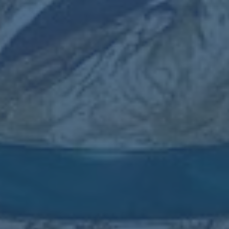
其他疑问
提交
搜索
搜索
栏目导航