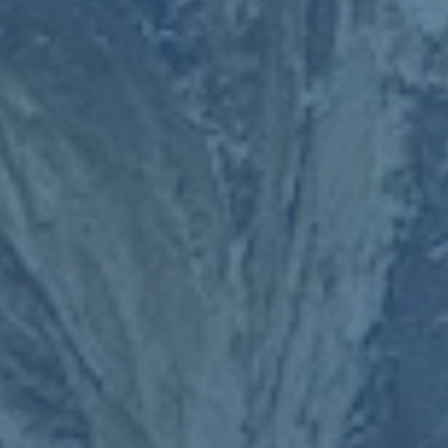
潮中的延續與調整，既不放棄過去的榮耀敘事，又主動擁抱商業化
與品牌全球化。而曼城則象徵著新資本與新理念對頂級足球的重
塑，用科學化管理與長期規劃試圖撼動舊秩序。當兩者在歐冠這個
最高舞台上一次次相遇，本質上就是「舊王朝與新霸主」在競爭話
語權與象徵意義。每一次對決的勝負，除了比分本身，也被解讀為
哪一種建隊理念更接近未來。這種含義被媒體和球迷不斷放大，使
「冤家路窄」不再只是戲稱，而演變為對整個時代背景下足球權力
更替的凝縮表達。