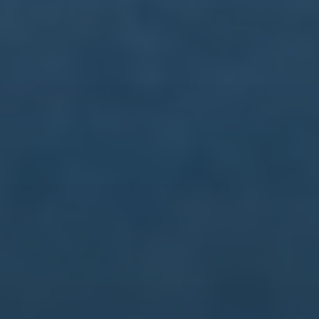
热门新闻
安帅-这座奖杯来得正是时候 现在要考虑对
阵曼城
2026-08-08
姆巴佩团队上周分别和曼城、皇马进行了接
触
2026-08-08
世界杯外围平台最佳指南：深入解析与推荐
2026-08-08