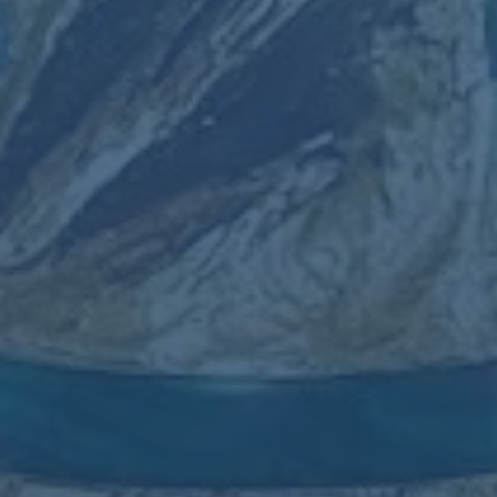
关键在于把进球概率与具体局势挂钩，而不是只盯着赔率的高低。
球投注。相比进球，角球出现频率更高，并且更容易通过攻势判断出
将球托出底线时，手机端的角球大球往往呈现出不错的上涨空间。比
进攻，中路直塞加两翼传中导致禁区内混战增多，这种时间段角球数
“最后十五分钟角球潮”的机会，是很多老玩家总结出的实战技巧。角球
比赛，就要避免执念追大球，可以转去其他项目。