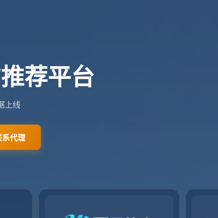
网站首页
关于我们
服务介绍
新闻资讯
问题解答
我
新闻资讯