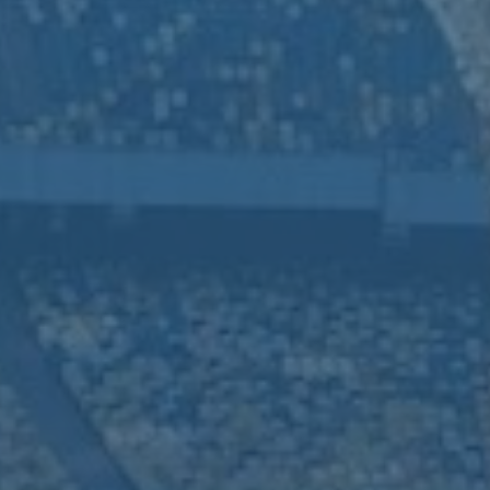
对于喜欢技战术分析的玩家来说，让球盘滚球绝对是
球过程中，让球数会随着比分和时间变化不断浮动。
可能出现A队让半球或者半一的滚球盘口；如果你判
负更稳妥。相反，当你发现强队状态低迷、控球却无
注，利用让球优势保护自己。亚洲盘口的优势在于可
比起简单的输赢玩法更具弹性，对手机端长期操作非
滚球手机热门玩法三 大小球与进球数投注
在世界杯滚球手机市场中，大小球几乎是人手必玩的
过某个数字，比如2点五球、3点球等。滚球过程中
机会。假设一场淘汰赛，上半场战成0比0，但双方
2，甚至1点五，如果你判断下半场必然要分出胜负
反向操作，比如一支擅长防守反击的球队在小组赛最