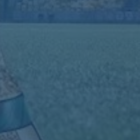
来。当一
如某场比
量往往激
玩法的