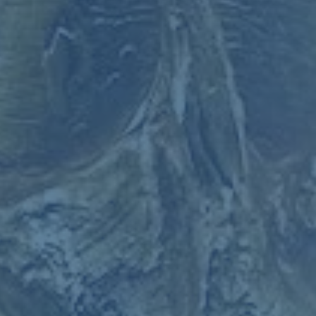
平负实时盘口。比赛一开球，系统会根据开局表现、控球率、射门次
队先进球时，你常会看到一个极具诱惑力的主队逆转赔率，这也是不
前二十分钟落后一球，但场面压制明显，此时手机端的主胜赔率一般会涨
心，就可以适当介入。这类玩法也很考验心态：如果只是看到赔率高
结合比赛内容和球队习惯，比如有些球队习惯慢热，这种情况下落后