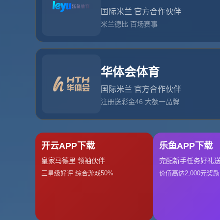
2026-08-08T05:20:04+08:00
2026
世界杯滚球手机热门玩
世界杯滚球手机热门玩法全解析
每逢世界杯，除了熬夜看球、和朋友聚在一起呐喊助
上实时关注比分变动、赔率变化，再结合对球队的理
步进行的“第二赛场”。想在手机上玩好世界杯滚球