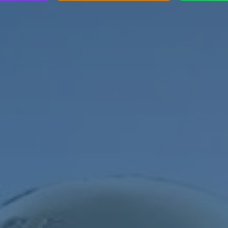
一类玩法，搭配手机端的即时数据和直播，是目前世界杯期间最受欢
随着时间推移和场上局势变化，盘口与赔率也在不断实时调整。你不
的方式，让许多球迷觉得更有参与感和掌控感。通过手机，无论是在通勤
抓住一个又一个进球瞬间。