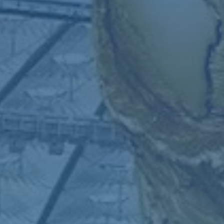
在所有世界杯滚球手机玩法中，最普适的就是全场胜
动态调整主胜、平局、客胜的赔率。当强队意外被弱
爱等待的“机会盘”。比如一场小组赛中，传统豪门
的两三倍，如果你对这支球队的体能和板凳深度有信
进，很容易被一两次意外进球扰乱节奏。因此更推荐
意味着崩盘。
滚球手机热门玩法二 让球盘与亚洲盘口走地