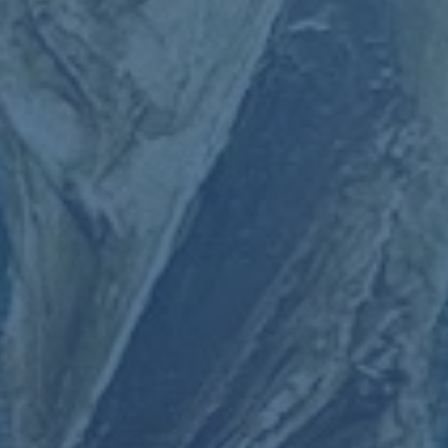
手机端操作频率很高的玩法。传统赛前让球会根据两队实力拉开差距
举个例子，上半场结束时比分0比0，但场面上A队强势压制B队，这时
断下半场A队依然会猛攻甚至取得领先，那么此时追让球盘往往比单纯
威胁，甚至被对手打出多次反击，那就要警惕继续追让，甚至可以考
以通过让球、受让球实现“部分输赢”的结构，有时即便打平也能保本或
常友好。
热门玩法之一。所谓大小球，指的是预测两队在规定时间内的总进球
，随着比赛时间流逝，大小球盘口和赔率不断变化，给了玩家很多“择机
打法开放，射门与角球频繁，这时手机端的大小球盘口可能逐渐从2点五
，甚至可能进入“对攻模式”，那么此时追大球的价值往往会比赛前更高
后一轮只需守住平局即可出线，上半场早早进球后阵型明显回缩，此