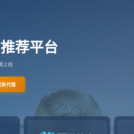
网站首页
关于我们
服务介绍
新闻资讯
问题解答
我
404页面