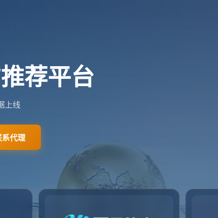
网站首页
关于我们
服务介绍
新闻资讯
问题解答
我
404页面