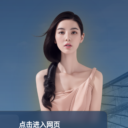
们的团队
联系我们