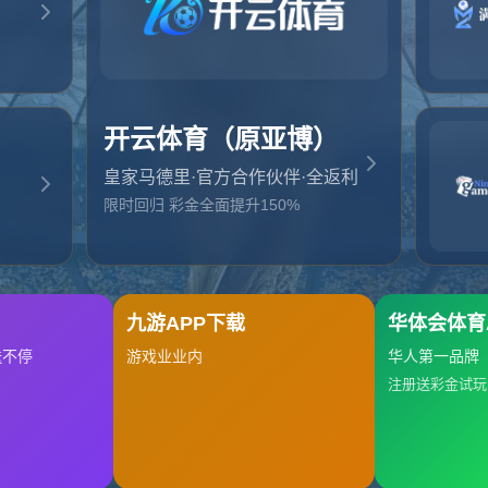
网站首页
404页面
404
对不起，没有找到相关页面
您可以点击以下按钮返回主页面
返回主页面